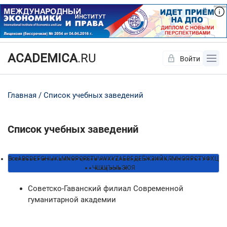
ACADEMICA
.RU
Войти
Да
Нет
Главная
Список учебных заведений
Список учебных заведений
Все
A
B
C
D
E
F
G
H
I
J
K
L
M
N
O
P
Q
R
S
T
U
V
W
X
Y
Z
А
Б
В
Г
Д
Е
Ё
Ж
З
И
Й
К
Л
М
Н
О
П
Р
С
Т
У
Ф
Х
Ц
Ч
Ш
Щ
Ъ
Ы
Ь
Э
Ю
Я
Советско-Гаванский филиал Современной
гуманитарной академии